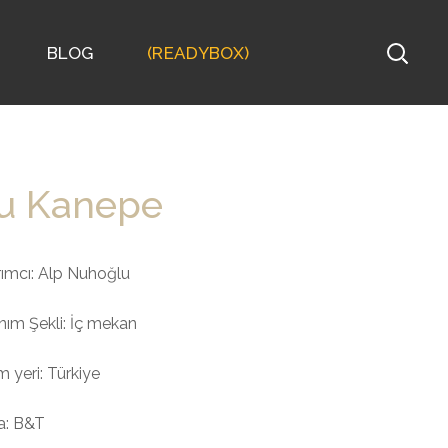
BLOG
(READYBOX)
iu Kanepe
ımcı:
Alp Nuhoğlu
nım Şekli: İç mekan
m yeri: Türkiye
a: B&T