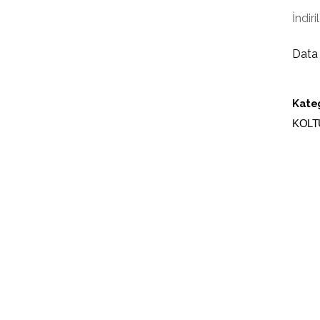
İndiri
Data
Kateg
KOLT