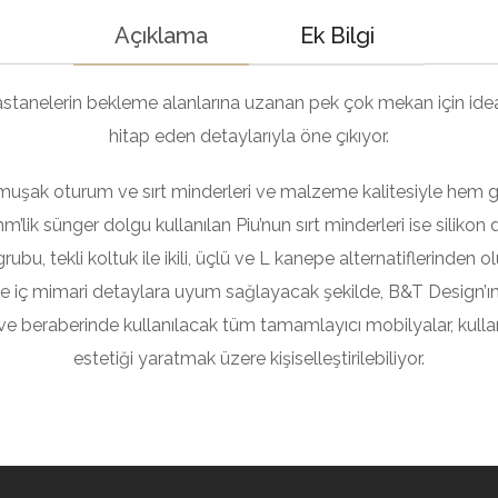
Açıklama
Ek Bilgi
hastanelerin bekleme alanlarına uzanan pek çok mekan için id
hitap eden detaylarıyla öne çıkıyor.
umuşak oturum ve sırt minderleri ve malzeme kalitesiyle hem gö
’lik sünger dolgu kullanılan Piu’nun sırt minderleri ise silik
grubu, tekli koltuk ile ikili, üçlü ve L kanepe alternatiflerinden 
e iç mimari detaylara uyum sağlayacak şekilde, B&T Design’ın 
 ve beraberinde kullanılacak tüm tamamlayıcı mobilyalar, kullanı
estetiği yaratmak üzere kişiselleştirilebiliyor.