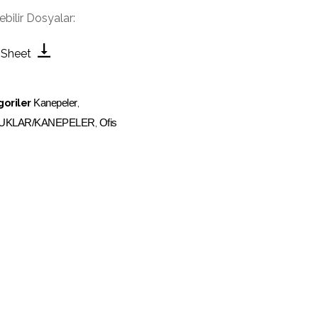
lebilir Dosyalar:
 Sheet
oriler
Kanepeler
,
UKLAR/KANEPELER
,
Ofis