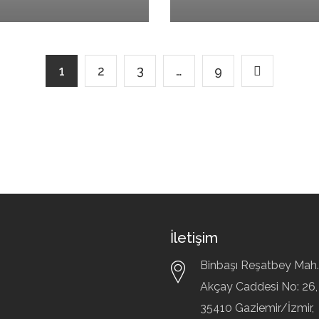
1
2
3
…
9
İletişim
Binbaşı Reşatbey Mah.
Akçay Caddesi No: 26,
35410
Gaziemir/İzmir,