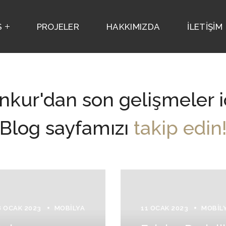
S
PROJELER
HAKKIMIZDA
İLETİŞİM
nkur'dan son gelişmeler i
Blog sayfamızı
takip edin
8 OCAK 2023
MOBILYA
11 OCAK 2023
MOBIL