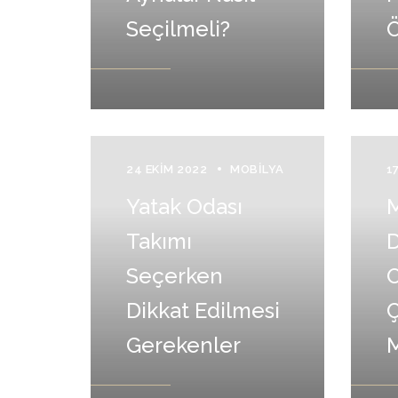
Seçilmeli?
24 EKIM 2022
MOBILYA
1
Yatak Odası
Takımı
Seçerken
O
Dikkat Edilmesi
Ç
Gerekenler
M