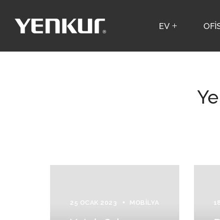
EV
OFİ
Ye
25 OCAK 2023
MOBILYA
1