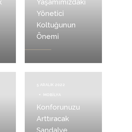
k
Yaşamımızdaki
Yönetici
Koltuğunun
Önemi
5 ARALIK 2022
MOBILYA
e
Konforunuzu
Arttıracak
Sandalye