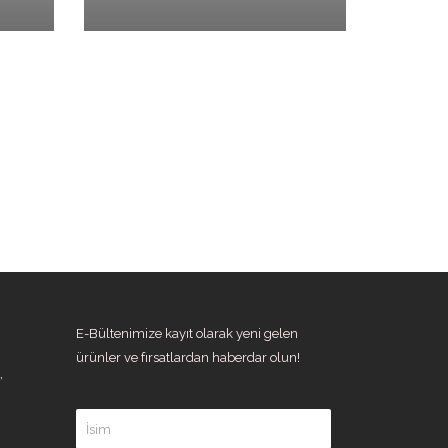
E-Bültenimize kayıt olarak yeni gelen
ürünler ve fırsatlardan haberdar olun!
,