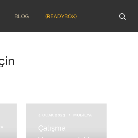
BLOG
(READYBOX)
çin
!
4 OCAK 2023
MOBILYA
Çalışma
YA