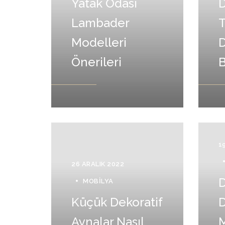
Yatak Odası
Lambader
T
Modelleri
D
Önerileri
B
1
26 ARALIK 2022
MOBILYA
Küçük Dekoratif
D
Aynalar Nasıl
M