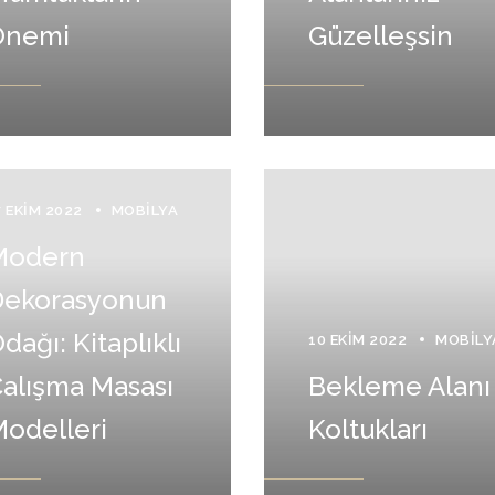
Önemi
Güzelleşsin
7 EKIM 2022
MOBILYA
Modern
Dekorasyonun
dağı: Kitaplıklı
10 EKIM 2022
MOBILY
alışma Masası
Bekleme Alanı
odelleri
Koltukları