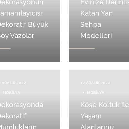
Dekorasyonun
Evinize Derinli
amamlayıcısı:
Katan Yan
ekoratif Büyük
Sehpa
oy Vazolar
Modelleri
9 ARALIK 2022
12 ARALIK 2022
MOBILYA
MOBILYA
Dekorasyonda
Köşe Koltuk il
ekoratif
Yaşam
umlukların
Alanlarınız