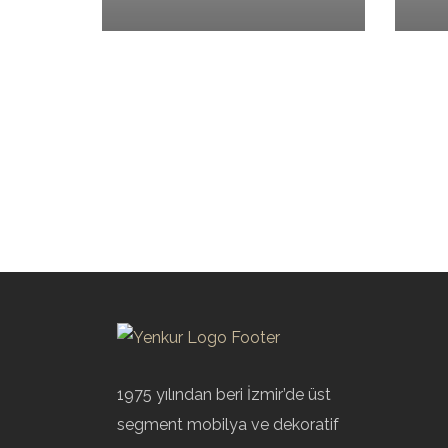
1975 yılından beri İzmir’de üst
segment mobilya ve dekoratif