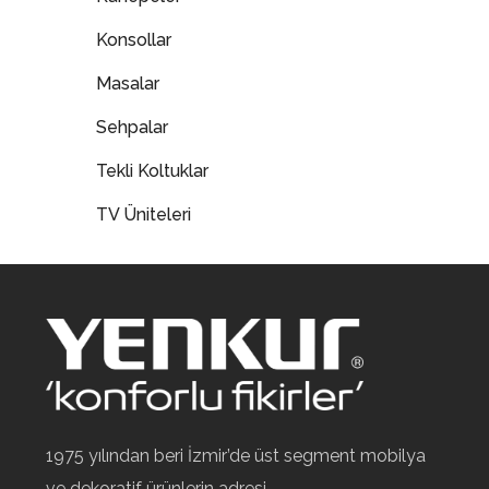
Konsollar
Masalar
Sehpalar
Tekli Koltuklar
TV Üniteleri
1975 yılından beri İzmir’de üst segment mobilya
ve dekoratif ürünlerin adresi.