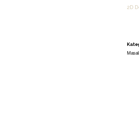
2D D
Kateg
Masal