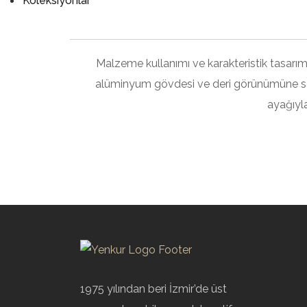
Koleksiyonlar
Malzeme kullanımı ve karakteristik tasarımı
alüminyum gövdesi ve deri görünümüne sahi
ayağıyla
1975 yılından beri İzmir’de üst