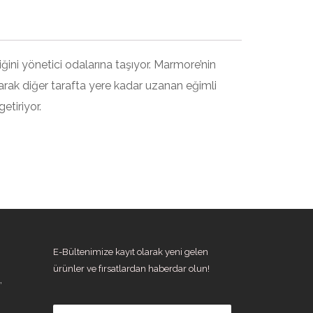
ğini yönetici odalarına taşıyor. Marmore’nin
rak diğer tarafta yere kadar uzanan eğimli
etiriyor.
E-Bültenimize kayıt olarak yeni gelen
ürünler ve fırsatlardan haberdar olun!
,