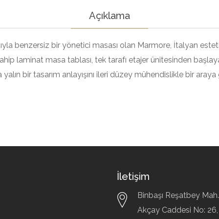
Açıklama
yla benzersiz bir yönetici masası olan Marmore, İtalyan esteti
p laminat masa tablası, tek tarafı etajer ünitesinden başlaya
 yalın bir tasarım anlayışını ileri düzey mühendislikle bir araya g
İletişim
Binbaşı Reşatbey Mah.
Akçay Caddesi No: 26,