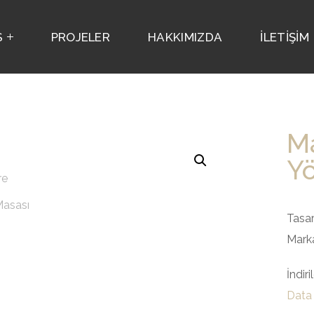
S
PROJELER
HAKKIMIZDA
İLETİŞİM
M
Yö
Tasar
Marka
İndiri
Data