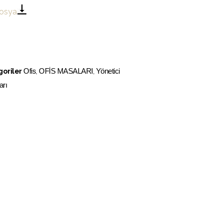
osya
oriler
Ofis
,
OFİS MASALARI
,
Yönetici
arı