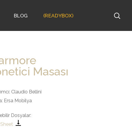
BLOG
(READYBOX)
armore
netici Masası
ımcı:
Claudio Bellini
: Ersa Mobilya
lebilir Dosyalar:
 Sheet