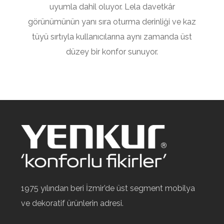
uyumla dahil oluyor. Lela davetkâr
görünümünün yanı sıra oturma derinliği ve kaz
tüyü sırtıyla kullanıcılarına aynı zamanda üst
düzey bir konfor sunuyor.
1975 yılından beri İzmir’de üst segment mobilya
ve dekoratif ürünlerin adresi.