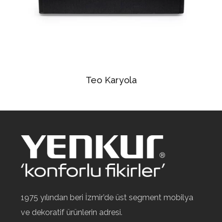
Teo Karyola
1975 yılından beri İzmir’de üst segment mobilya
ve dekoratif ürünlerin adresi.